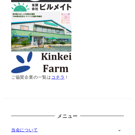
ご協賛企業の一覧
は
コチラ
！
メニュー
当会について