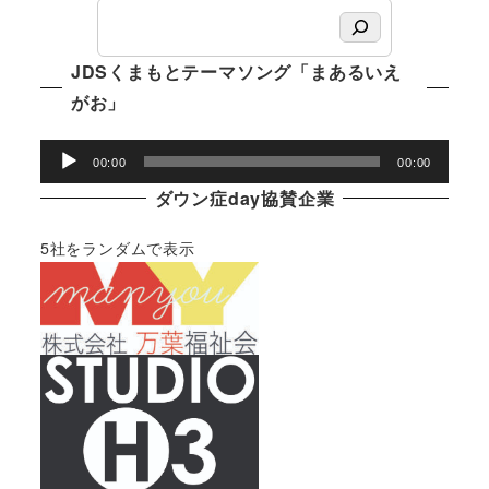
JDSくまもとテーマソング「まあるいえ
がお」
音
00:00
00:00
声
ダウン症day協賛企業
プ
レ
5社をランダムで表示
ー
ヤ
ー