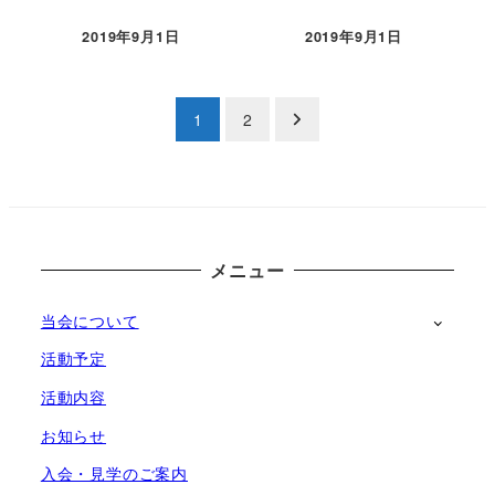
2019年9月1日
2019年9月1日
投稿日
投稿日
投
1
2
稿
の
ペ
メニュー
ー
当会について
ジ
活動予定
送
活動内容
り
お知らせ
入会・見学のご案内